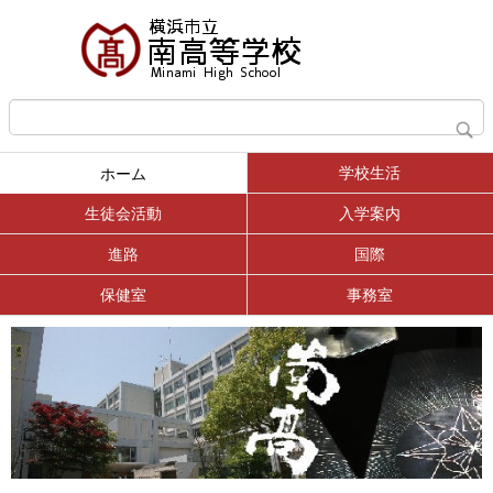
学校生活
ホーム
生徒会活動
入学案内
進路
国際
保健室
事務室