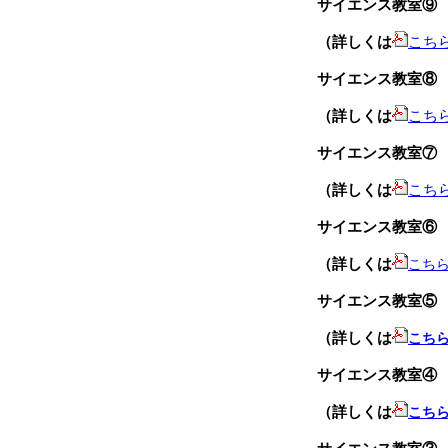
サイエンス教室⑨
（詳しくは
こち
サイエンス教室⑧
（詳しくは
こち
サイエンス教室⑦
（詳しくは
こち
サイエンス教室⑥
（詳しくは
こち
サイエンス教室⑤
（詳しくは
こち
サイエンス教室④
（詳しくは
こち