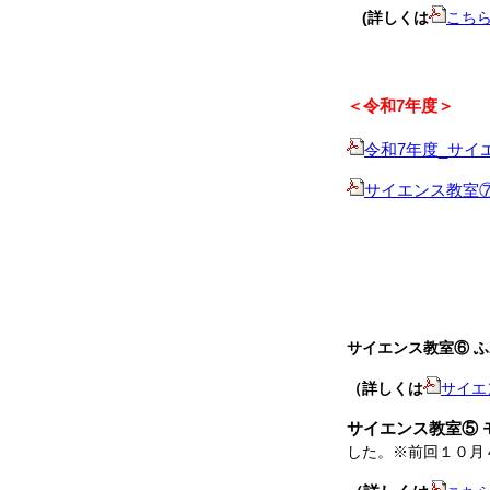
(詳しくは
こち
＜令和7年度＞
令和7年度_サイエン
サイエンス教室
サイエンス教室⑥ 
（詳しくは
サイエ
サイエンス教室⑤ 
した。※前回１０月