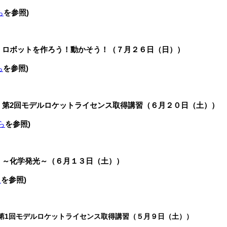
を参照)
ら
 ロボットを作ろう！動かそう！（７月２６日（日））
を参照)
ら
 第2回モデルロケットライセンス取得講習（６月２０日（土））
ら
を参照)
 ～化学発光～（６月１３日（土））
を参照)
ら
第1回モデルロケットライセンス取得講習（５月９日（土））