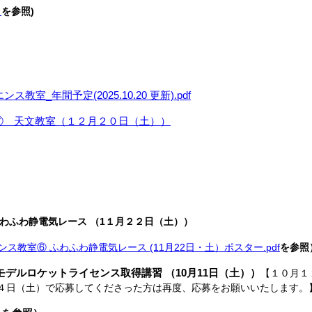
ら
を参照)
ス教室_年間予定(2025.10.20 更新).pdf
⑦ 天文教室（１２月２０日（土））
ふわふわ静電気レース （1１月２２日（土））
ンス教室⑥ ふわふわ静電気レース (11月22日・土）ポスター.pdf
を参照
モデルロケットライセンス取得講習 （10月11日（土））
【１０月１
４日（土）で応募してくださった方は再度、応募をお願いいたします。