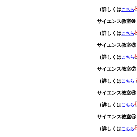
（詳しくは
こちら
サイエンス教室
（詳しくは
こちら
サイエンス教室⑧
（詳しくは
こちら
サイエンス教室⑦
（詳しくは
こちら
サイエンス教室⑥
（詳しくは
こちら
サイエンス教室⑤
（詳しくは
こちら