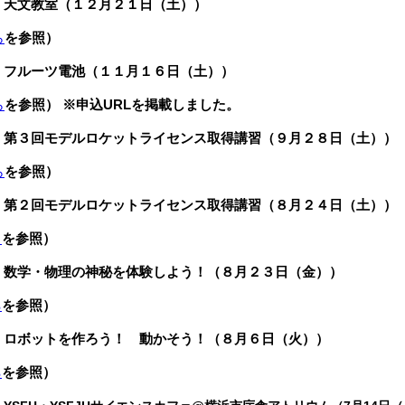
 天文教室（１２月２１日（土））
ら
を参照）
 フルーツ電池（１１月１６日（土））
ら
を参照） ※申込URLを掲載しました。
 第３回モデルロケットライセンス取得講習（９月２８日（土））
ら
を参照）
 第２回モデルロケットライセンス取得講習（８月２４日（土））
を参照）
ら
 数学・物理の神秘を体験しよう！（８月２３日（金））
を参照）
ら
 ロボットを作ろう！ 動かそう！（８月６日（火））
を参照）
ら