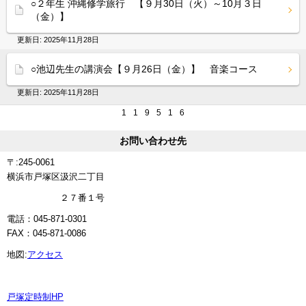
○２年生 沖縄修学旅行 【９月30日（火）～10月３日
（金）】
更新日:
2025年11月28日
○池辺先生の講演会【９月26日（金）】 音楽コース
更新日:
2025年11月28日
1
1
9
5
1
6
お問い合わせ先
〒:245-0061
横浜市戸塚区汲沢二丁目
２７番１号
電話：045-871-0301
FAX：045-871-0086
地図:
アクセス
戸塚定時制HP