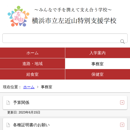
ホーム
入学案内
進路・地域
事務室
給食室
保健室
現在位置：
ホーム
事務室
予算関係
更新日:
2023年6月15日
各種証明書のお願い