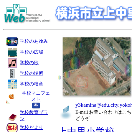
学校のあゆみ
学校の広場
学校の歌
学校の場所
学校の校章
学校マニフェ
スト
y3kamina@edu.city.yoko
E-mail お問い合わせはこ
学校教育プラ
どうぞ
ン
学校だより
上中里小学校