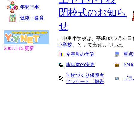
年間行事
閉校式のお知ら
健康・食育
せ
上中里小学校は、平成19年3月31
小学校
」と して出発しました。
2007.1.15.更新
今年度の予算
重点
昨年度の決算
ENJ
学校づくり保護者
ブラ
アンケート 報告