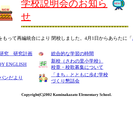
学校説明会のお知ら
せ
日をもって再編統合により 閉校しました。4月1日からあらたに「
研究 研究計画
総合的な学習の時間
新校（さわの里小学校）
OY ENGLISH
校章・校歌募集について
「まち」とともに歩む学校
バンだより
づくり懇話会
Copyright(C)2002 Kaminakazato Elementary School.