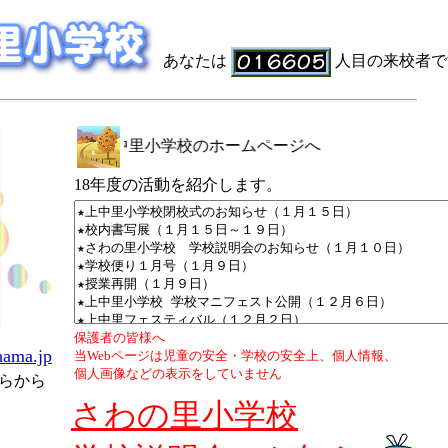
あなたは
人目の来校者で
ようこそ、上中里小学校のホームページへ
18年度の活動を紹介します。
保護者の皆様へ
hama.jp
当Webページは児童の安全・学校の安全上、個人情報、
個人画像などの表示をしていません
ちらから
さわの里小学校