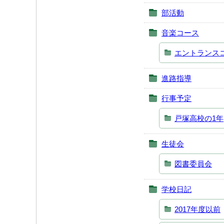
部活動
音楽コース
エントランス
進路指導
行事予定
戸塚高校の1年
生徒会
図書委員会
学校日記
2017年度以前