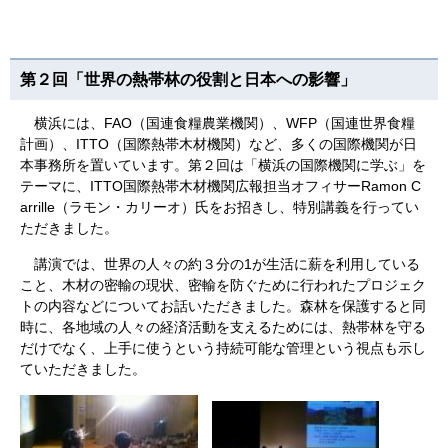
第２回「世界の熱帯林の役割と日本への影響」
横浜には、FAO（国連食糧農業機関）、WFP（国連世界食糧
計画）、ITTO（国際熱帯木材機関）など、多くの国際機関が日
本事務所を置いています。第２回は「横浜の国際機関に学ぶ」を
テーマに、ITTO国際熱帯木材機関広報担当オフィサーRamon C
arrille（ラモン・カリーオ）氏をお招きし、特別講義を行ってい
ただきました。
講演では、世界の人々の約３分の1が生活に薪を利用している
こと、木材の密輸の現状、密輸を防ぐために行われたプロジェク
トの内容などについてお話いただきました。森林を保護すると同
時に、各地域の人々の経済活動を支えるためには、熱帯林を守る
だけでなく、上手に使うという持続可能な管理という視点も示し
ていただきました。