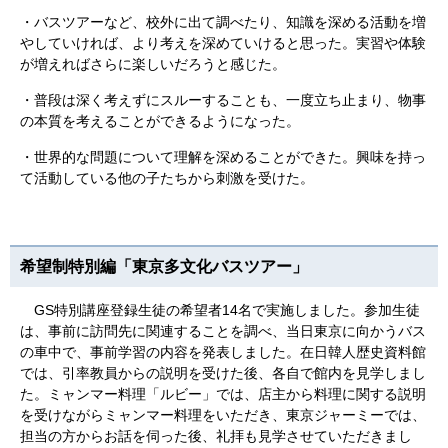
・バスツアーなど、校外に出て調べたり、知識を深める活動を増
やしていければ、より考えを深めていけると思った。実習や体験
が増えればさらに楽しいだろうと感じた。
・普段は深く考えずにスルーすることも、一度立ち止まり、物事
の本質を考えることができるようになった。
・世界的な問題について理解を深めることができた。興味を持っ
て活動している他の子たちから刺激を受けた。
希望制特別編「東京多文化バスツアー」
GS特別講座登録生徒の希望者14名で実施しました。参加生徒
は、事前に訪問先に関連することを調べ、当日東京に向かうバス
の車中で、事前学習の内容を発表しました。在日韓人歴史資料館
では、引率教員からの説明を受けた後、各自で館内を見学しまし
た。ミャンマー料理「ルビー」では、店主から料理に関する説明
を受けながらミャンマー料理をいただき、東京ジャーミーでは、
担当の方からお話を伺った後、礼拝も見学させていただきまし