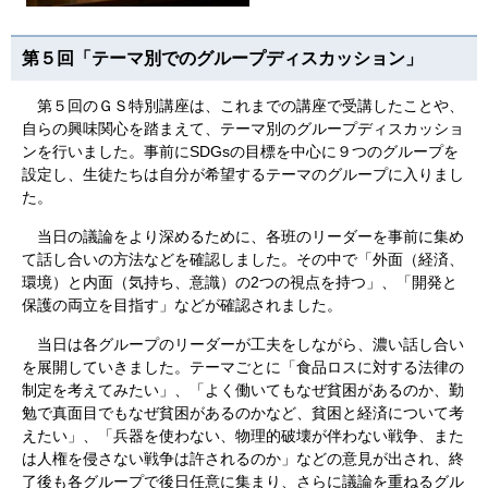
第５回「テーマ別でのグループディスカッション」
第５回のＧＳ特別講座は、これまでの講座で受講したことや、
自らの興味関心を踏まえて、テーマ別のグループディスカッショ
ンを行いました。事前にSDGsの目標を中心に９つのグループを
設定し、生徒たちは自分が希望するテーマのグループに入りまし
た。
当日の議論をより深めるために、各班のリーダーを事前に集め
て話し合いの方法などを確認しました。その中で「外面（経済、
環境）と内面（気持ち、意識）の2つの視点を持つ」、「開発と
保護の両立を目指す」などが確認されました。
当日は各グループのリーダーが工夫をしながら、濃い話し合い
を展開していきました。テーマごとに「食品ロスに対する法律の
制定を考えてみたい」、「よく働いてもなぜ貧困があるのか、勤
勉で真面目でもなぜ貧困があるのかなど、貧困と経済について考
えたい」、「兵器を使わない、物理的破壊が伴わない戦争、また
は人権を侵さない戦争は許されるのか」などの意見が出され、終
了後も各グループで後日任意に集まり、さらに議論を重ねるグル