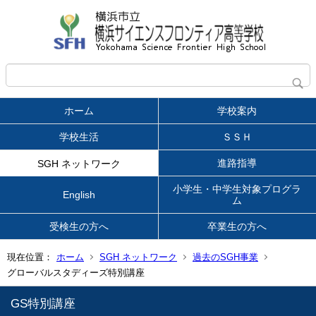
ホーム
学校案内
学校生活
ＳＳＨ
進路指導
SGH ネットワーク
小学生・中学生対象プログラ
English
ム
受検生の方へ
卒業生の方へ
現在位置：
ホーム
SGH ネットワーク
過去のSGH事業
グローバルスタディーズ特別講座
GS特別講座