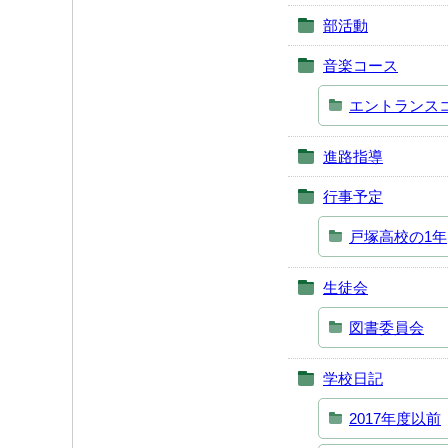
部活動
音楽コース
エントランス
進路指導
行事予定
戸塚高校の1年
生徒会
図書委員会
学校日記
2017年度以前