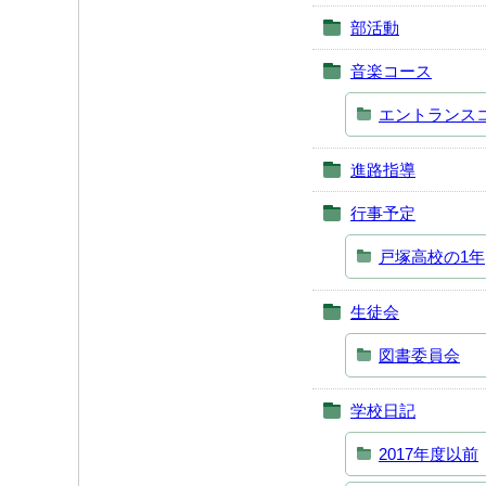
部活動
音楽コース
エントランス
進路指導
行事予定
戸塚高校の1年
生徒会
図書委員会
学校日記
2017年度以前