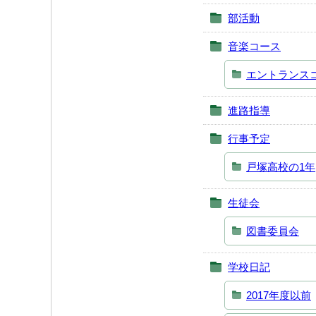
部活動
音楽コース
エントランス
進路指導
行事予定
戸塚高校の1年
生徒会
図書委員会
学校日記
2017年度以前