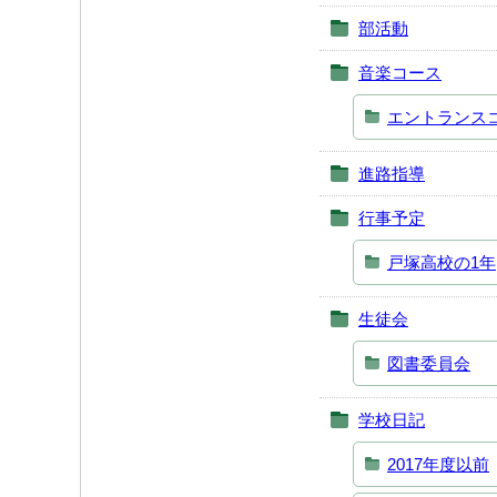
部活動
音楽コース
エントランス
進路指導
行事予定
戸塚高校の1年
生徒会
図書委員会
学校日記
2017年度以前