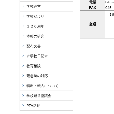
電話
045
学校経営
FAX
045
【
学校だより
横
交通
１２０周年
京
本町の研究
配布文書
☆学校日記☆
教育相談
緊急時の対応
転出・転入について
学校運営協議会
PTA活動