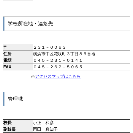
学校所在地・連絡先
〒
２３１－００６３
住所
横浜市中区花咲町３丁目８６番地
電話
０４５－２３１－０１４１
FAX
０４５－２６２－５０６５
※
アクセスマップはこちら
管理職
校長
小正 和彦
副校長
岡田 真知子