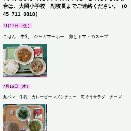
合は、大岡小学校 副校長までご連絡ください。（
0
45
−
711
−
0818
）
7月17
日（金）
ごはん 牛乳 ジャガマーボー 卵とトマトのスープ
7月16
日（木）
丸パン 牛乳 カレービーンズシチュー 海そうサラダ チーズ