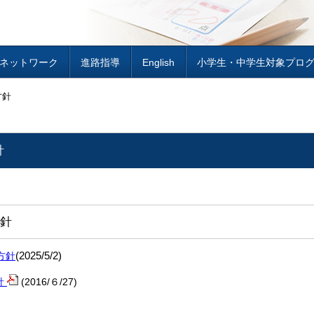
H ネットワーク
進路指導
English
小学生・中学生対象プロ
方針
針
針
(2025/5/2)
方針
針
(2016/６/27)