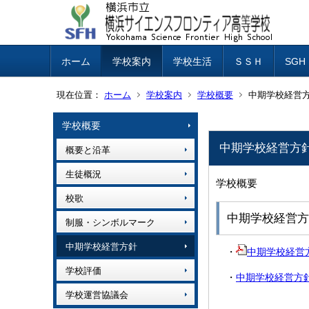
ホーム
学校案内
学校生活
ＳＳＨ
SG
現在位置：
ホーム
学校案内
学校概要
中期学校経営
学校概要
中期学校経営方
概要と沿革
生徒概況
学校概要
校歌
中期学校経営方
制服・シンボルマーク
中期学校経営方針
・
中期学校経営
学校評価
・
中期学校経営方
学校運営協議会