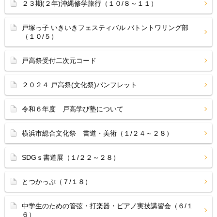
２３期(２年)沖縄修学旅行（１０/８～１１）
戸塚っ子 いきいきフェスティバル バトントワリング部
（１０/５）
戸高祭受付二次元コード
２０２４ 戸高祭(文化祭)パンフレット
令和６年度 戸高学び塾について
横浜市総合文化祭 書道・美術（１/２４～２８）
SDGｓ書道展（１/２２～２８）
とつかっぷ（７/１８）
中学生のための管弦・打楽器・ピアノ実技講習会（６/１
６）