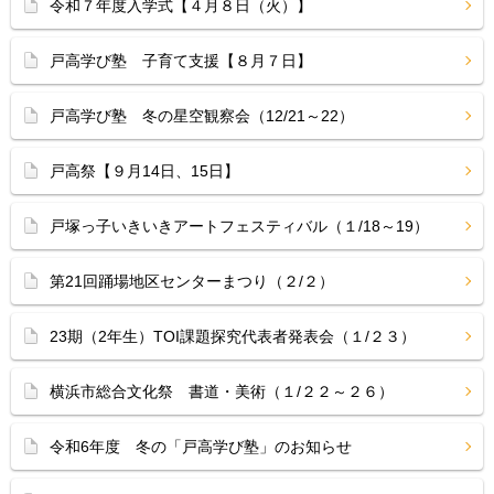
令和７年度入学式【４月８日（火）】
戸高学び塾 子育て支援【８月７日】
戸高学び塾 冬の星空観察会（12/21～22）
戸高祭【９月14日、15日】
戸塚っ子いきいきアートフェスティバル（１/18～19）
第21回踊場地区センターまつり（２/２）
23期（2年生）TOI課題探究代表者発表会（１/２３）
横浜市総合文化祭 書道・美術（１/２２～２６）
令和6年度 冬の「戸高学び塾」のお知らせ