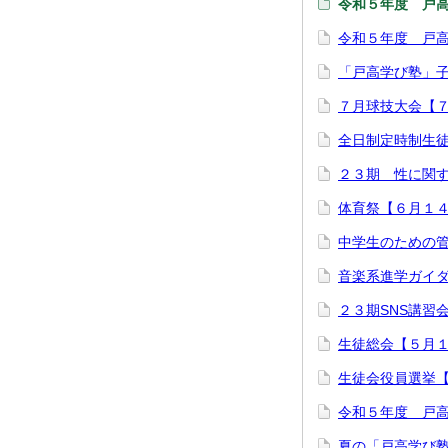
令和５年度 戸
令和５年度 戸
「戸高学び塾」
７月球技大会【
全日制定時制生
２３期 性に関
体育祭【６月１
中学生のための
音楽系進学ガイ
２３期SNS講習
生徒総会【５月
生徒会役員選挙
令和５年度 戸
夏の「戸高学び