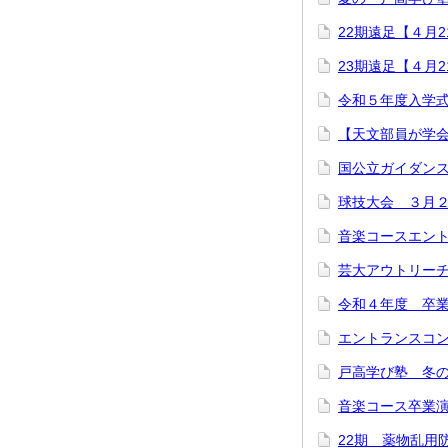
22期遠足【４月
23期遠足【４月
令和５年度入学
【天文部員が学会
国公立ガイダン
球技大会 ３月
音楽コースエン
芸大アウトリー
令和４年度 卒
エントランスコンサ
戸高学び塾 冬の星
音楽コース卒業演奏
22期 薬物乱用防