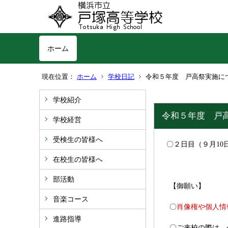
ホーム
現在位置：
ホーム
学校日記
令和５年度 戸高祭実施に
学校紹介
令和５年度 戸
学校経営
受検生の皆様へ
〇２
日目（９月1
在校生の皆様へ
部活動
【御願い】
音楽コース
肖像権や個人情
〇
進路指導
〇ご来校の際は、