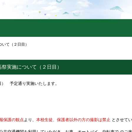
ついて（２日目）
高祭実施について（２日目）
0日） 予定通り実施いたします。
報保護の観点
本校生徒、保護者以外の方の撮影は禁止
より、
とさせて
公共交通機関を利用していただき、お車、オートバイ、自転車で のご来