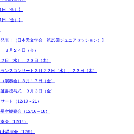
21日（金）】
21日（金）】
式
発表！（日本天文学会 第25回ジュニアセッション）】
ス ３月２４日（金）
２２日（水）、２３日（木）
トランスコンサート３月２２日（水）、２３日（木）
チ（演奏会）３月１７日（金）
業証書授与式 ３月３日（金）
ート（12/19～21）
空観察会（12/16～18）
会（12/14）
止講演会（12/9）