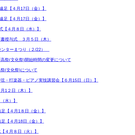
）遠足【４月17日（金）】
）遠足【４月17日（金）】
式【４月８日（水）】
証書授与式 ３月５日（木）
センターまつり（２/22）
）戸高祭(文化祭)開始時間の変更について
祭(文化祭)について
弦・打楽器・ピアノ実技講習会【６月15日（日）】
月1２日（木）】
日（水）】
遠足【４月1８日（金）】
遠足【４月18日（金）】
式【４月８日（火）】