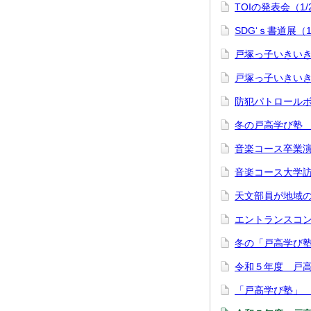
TOIの発表会（1
SDG‘ｓ書道展（1
戸塚っ子いきいき
戸塚っ子いきいきア
防犯パトロール
冬の戸高学び塾 天
音楽コース卒業演奏
音楽コース大学訪
天文部員が地域
エントランスコン
冬の「戸高学び
令和５年度 戸
「戸高学び塾」 