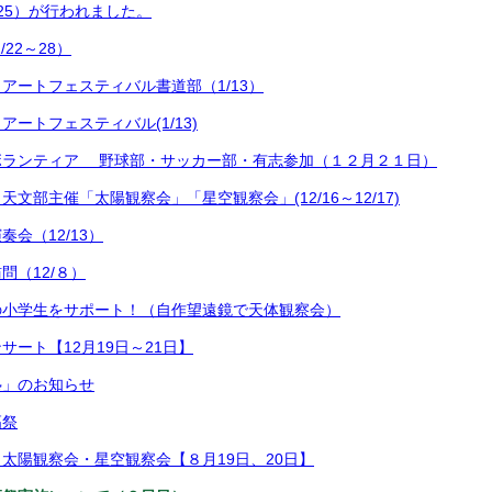
/25）が行われました。
/22～28）
アートフェスティバル書道部（1/13）
ートフェスティバル(1/13)
ボランティア 野球部・サッカー部・有志参加（１２月２１日）
文部主催「太陽観察会」「星空観察会」(12/16～12/17)
会（12/13）
問（12/８）
の小学生をサポート！（自作望遠鏡で天体観察会）
サート【12月19日～21日】
塾」のお知らせ
高祭
太陽観察会・星空観察会【８月19日、20日】