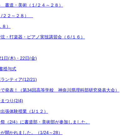
 書道・美術（１/２４～２８）
１/２２～２８）
１８）
弦・打楽器・ピアノ実技講習会（６/１６）
日(木)・22日(金)
書授与式
ンティア(12/21)
で発表！（第34回高等学校 神奈川県理科部研究発表大会）
つり(2/4)
出張体験授業（1/１２）
祭（2/4）に書道部・美術部が参加しました。
が開かれました。（1/24～28）