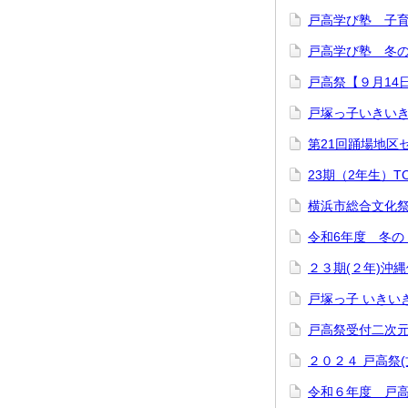
戸高学び塾 子
戸高学び塾 冬の星
戸高祭【９月14
戸塚っ子いきいき
第21回踊場地区
23期（2年生）
横浜市総合文化祭
令和6年度 冬の
２３期(２年)沖
戸塚っ子 いきい
戸高祭受付二次
２０２４ 戸高祭
令和６年度 戸