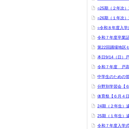
○25期（２年次
○26期（１年次
○令和８年度入学
令和７年度卒業
第22回踊場地区
本日9/14（日
令和７年度 戸高
中学生のための管
分野別学習会【６
体育祭【６月４
24期（２年生）
25期（１年生）
令和７年度入学