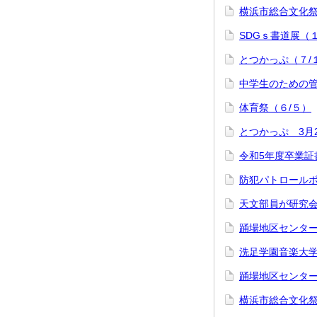
横浜市総合文化祭
SDGｓ書道展（
とつかっぷ（７/
中学生のための管
体育祭（６/５）
とつかっぷ 3月21
令和5年度卒業証
防犯パトロールボラ
天文部員が研究会
踊場地区センターま
洗足学園音楽大学
踊場地区センター
横浜市総合文化祭