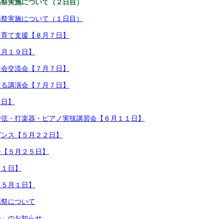
高祭実施について（２日目）
高祭実施について（１日目）
子育て支援【８月７日】
７月１９日】
徒会交流会【７月７日】
する講演会【７月７日】
４日】
管弦・打楽器・ピアノ実技講習会【６月１１日】
ダンス【５月２２日】
会【５月２５日】
１１日】
【５月１日】
高祭について
塾」のお知らせ