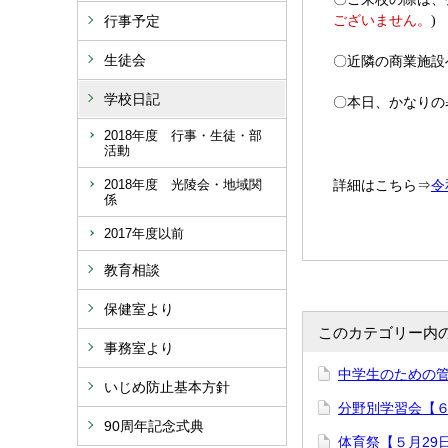
ございません。
行事予定
)
生徒会
〇近隣の商業施設
学校日記
〇本日、かなりの
2018年度 行事・生徒・部
活動
2018年度 光陵会・地域関
令
詳細はこちら⇒
係
2017年度以前
教育相談
保健室より
このカテゴリー内
事務室より
中学生のための管
いじめ防止基本方針
分野別学習会【６
90周年記念式典
体育祭【５月29