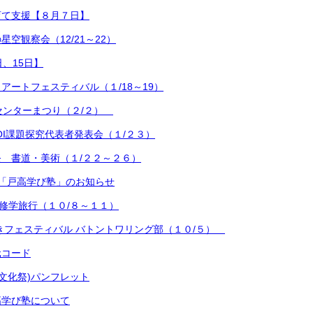
育て支援【８月７日】
空観察会（12/21～22）
日、15日】
アートフェスティバル（１/18～19）
センターまつり（２/２）
TOI課題探究代表者発表会（１/２３）
 書道・美術（１/２２～２６）
「戸高学び塾」のお知らせ
縄修学旅行（１０/８～１１）
きフェスティバル バトントワリング部（１０/５）
元コード
(文化祭)パンフレット
高学び塾について