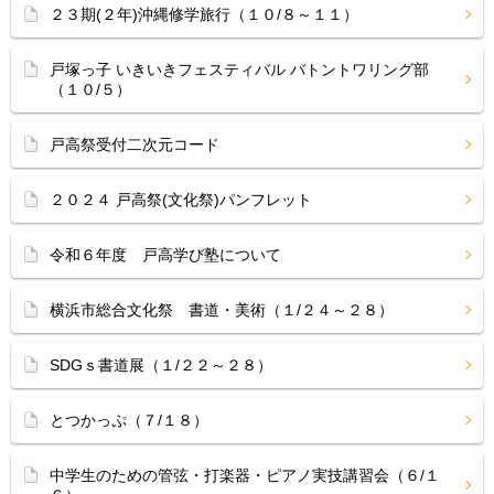
２３期(２年)沖縄修学旅行（１０/８～１１）
戸塚っ子 いきいきフェスティバル バトントワリング部
（１０/５）
戸高祭受付二次元コード
２０２４ 戸高祭(文化祭)パンフレット
令和６年度 戸高学び塾について
横浜市総合文化祭 書道・美術（１/２４～２８）
SDGｓ書道展（１/２２～２８）
とつかっぷ（７/１８）
中学生のための管弦・打楽器・ピアノ実技講習会（６/１