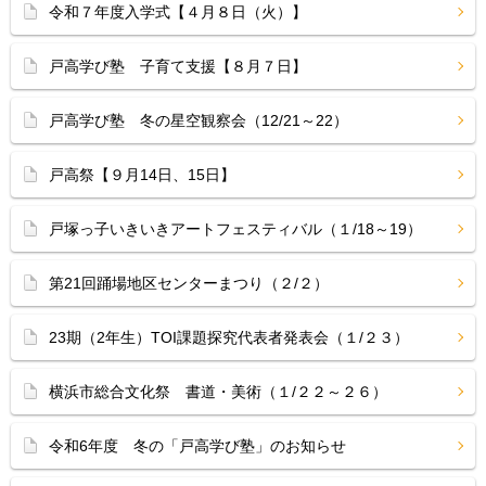
令和７年度入学式【４月８日（火）】
戸高学び塾 子育て支援【８月７日】
戸高学び塾 冬の星空観察会（12/21～22）
戸高祭【９月14日、15日】
戸塚っ子いきいきアートフェスティバル（１/18～19）
第21回踊場地区センターまつり（２/２）
23期（2年生）TOI課題探究代表者発表会（１/２３）
横浜市総合文化祭 書道・美術（１/２２～２６）
令和6年度 冬の「戸高学び塾」のお知らせ