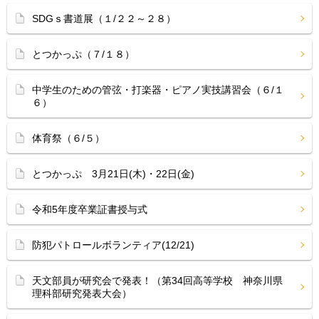
SDGｓ書道展（１/２２～２８）
とつかっぷ（７/１８）
中学生のための管弦・打楽器・ピアノ実技講習会（６/１
６）
体育祭（６/５）
とつかっぷ 3月21日(木)・22日(金)
令和5年度卒業証書授与式
防犯パトロールボランティア(12/21)
天文部員が研究会で発表！（第34回高等学校 神奈川県
理科部研究発表大会）