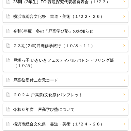
23期（2年生）TOI課題探究代表者発表会（１/２３）
横浜市総合文化祭 書道・美術（１/２２～２６）
令和6年度 冬の「戸高学び塾」のお知らせ
２３期(２年)沖縄修学旅行（１０/８～１１）
戸塚っ子 いきいきフェスティバル バトントワリング部
（１０/５）
戸高祭受付二次元コード
２０２４ 戸高祭(文化祭)パンフレット
令和６年度 戸高学び塾について
横浜市総合文化祭 書道・美術（１/２４～２８）