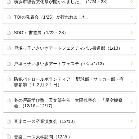
横浜市総合文化祭が開かれました。（1/24～28）
TOIの発表会（1/25）が行われました。
SDG‘ｓ書道展（1/22～28）
戸塚っ子いきいきアートフェスティバル書道部（1/13）
戸塚っ子いきいきアートフェスティバル(1/13)
防犯パトロールボランティア 野球部・サッカー部・有
志参加（１２月２１日）
冬の戸高学び塾 天文部主催「太陽観察会」「星空観察
会」(12/16～12/17)
音楽コース卒業演奏会（12/13）
音楽コース大学訪問（12/８）