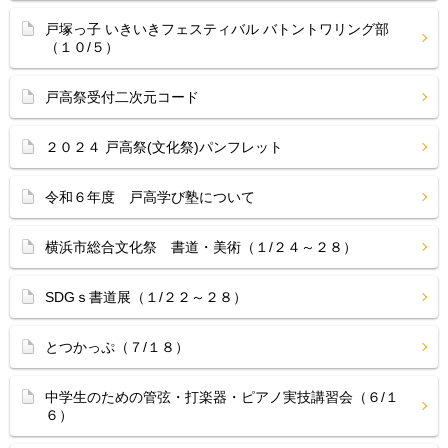
戸塚っ子 いきいきフェスティバル バトントワリング部
（１０/５）
戸高祭受付二次元コード
２０２４ 戸高祭(文化祭)パンフレット
令和６年度 戸高学び塾について
横浜市総合文化祭 書道・美術（１/２４～２８）
SDGｓ書道展（１/２２～２８）
とつかっぷ（７/１８）
中学生のための管弦・打楽器・ピアノ実技講習会（６/１
６）