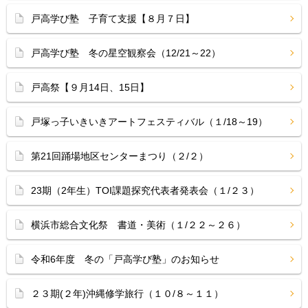
戸高学び塾 子育て支援【８月７日】
戸高学び塾 冬の星空観察会（12/21～22）
戸高祭【９月14日、15日】
戸塚っ子いきいきアートフェスティバル（１/18～19）
第21回踊場地区センターまつり（２/２）
23期（2年生）TOI課題探究代表者発表会（１/２３）
横浜市総合文化祭 書道・美術（１/２２～２６）
令和6年度 冬の「戸高学び塾」のお知らせ
２３期(２年)沖縄修学旅行（１０/８～１１）