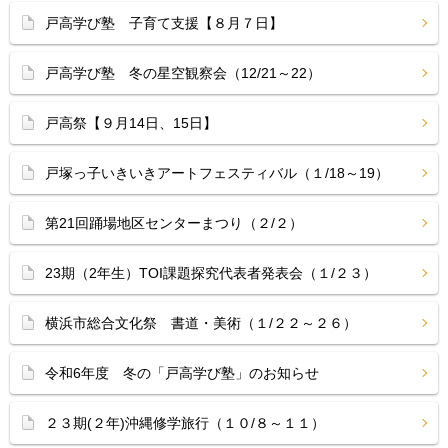
戸高学び塾 子育て支援【８月７日】
戸高学び塾 冬の星空観察会（12/21～22）
戸高祭【９月14日、15日】
戸塚っ子いきいきアートフェスティバル（１/18～19）
第21回踊場地区センターまつり（２/２）
23期（2年生）TOI課題探究代表者発表会（１/２３）
横浜市総合文化祭 書道・美術（１/２２～２６）
令和6年度 冬の「戸高学び塾」のお知らせ
２３期(２年)沖縄修学旅行（１０/８～１１）