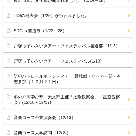
横浜市総合文化祭が開かれました。（1/24～28）
TOIの発表会（1/25）が行われました。
SDG‘ｓ書道展（1/22～28）
戸塚っ子いきいきアートフェスティバル書道部（1/13）
戸塚っ子いきいきアートフェスティバル(1/13)
防犯パトロールボランティア 野球部・サッカー部・有
志参加（１２月２１日）
冬の戸高学び塾 天文部主催「太陽観察会」「星空観察
会」(12/16～12/17)
音楽コース卒業演奏会（12/13）
音楽コース大学訪問（12/８）