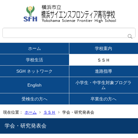
ホーム
学校案内
学校生活
ＳＳＨ
SGH ネットワーク
進路指導
小学生・中学生対象プログラ
English
ム
受検生の方へ
卒業生の方へ
現在位置：
ホーム
ＳＳＨ
学会・研究発表会
学会・研究発表会