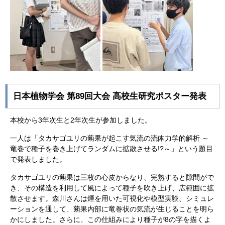
日本植物学会 第89回大会 高校生研究ポスター発表
本校から3年次生と2年次生が参加しました。
一人は「タカサゴユリの蒴果が起こす気流の流体力学的解析 ～
竜巻で種子を巻き上げてランダムに拡散させる!?～」という題目
で発表しました。
タカサゴユリの蒴果は三枚の心皮からなり、完熟すると隙間がで
き、その構造を利用して風によって種子を吹き上げ、広範囲に拡
散させます。森川さんは煙を用いた可視化や模型実験、シミュレ
ーションを通して、蒴果内部に竜巻状の気流が生じることを明ら
かにしました。さらに、この仕組みにより種子が8の字を描くよ