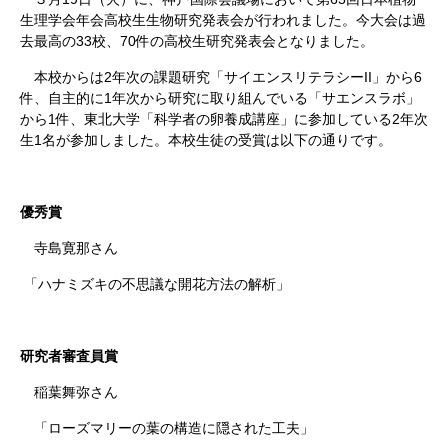
生理学会年会高校生生物研究発表会が行われました。今大会は過
33
70
去最高の
校、
件の高校生研究発表会となりました。
2
II
6
本校からは
年次の課題研究「サイエンスリテラシー
」から
1
件、自主的に
年次から研究に取り組んでいる「サエンスラボ」
1
2
から
件、東北大学「科学者の卵養成講座」に参加している
年次
1
生
名が参加しました。本校生徒の受賞は以下の通りです。
優秀賞
寺島寛那さん
「ハナミズキの不思議な開花方法の解析」
研究者審査員賞
稲葉舞弥さん
「ローズマリーの葉の構造に隠された工夫」