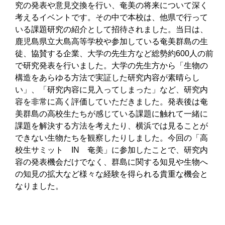
究の発表や意見交換を行い、奄美の将来について深く
考えるイベントです。その中で本校は、他県で行って
いる課題研究の紹介として招待されました。当日は、
鹿児島県立大島高等学校や参加している奄美群島の生
徒、協賛する企業、大学の先生方など総勢約
600
人の前
で研究発表を行いました。大学の先生方から「生物の
構造をあらゆる方法で実証した研究内容が素晴らし
い」、「研究内容に見入ってしまった」など、研究内
容を非常に高く評価していただきました。発表後は奄
美群島の高校生たちが感じている課題に触れて一緒に
課題を解決する方法を考えたり、横浜では見ることが
できない生物たちを観察したりしました。今回の「高
校生サミット
IN
奄美」に参加したことで、研究内
容の発表機会だけでなく、群島に関する知見や生物へ
の知見の拡大など様々な経験を得られる貴重な機会と
なりました。