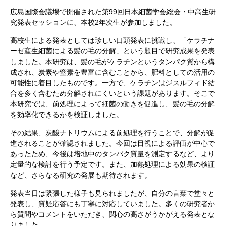
広島国際会議場で開催された第99回日本細菌学会総会・中高生研
究発表セッションに、本校2年次生が参加しました。
高校生による発表としては珍しい口頭発表に挑戦し、「ケラチナ
ーゼ産生細菌による髪の毛の分解」という題目で研究成果を発表
しました。本研究は、髪の毛がケラチンというタンパク質から構
成され、炭素や窒素を豊富に含むことから、肥料としての活用の
可能性に着目したものです。一方で、ケラチンはジスルフィド結
合を多く含むため分解されにくいという課題があります。そこで
本研究では、前処理によって細菌の働きを促進し、髪の毛の分解
を効率化できるかを検証しました。
その結果、炭酸ナトリウムによる前処理を行うことで、分解が促
進されることが確認されました。今回は目視による評価が中心で
あったため、今後は培地中のタンパク質量を測定するなど、より
定量的な検討を行う予定です。また、加熱処理による効果の検証
など、さらなる研究の発展も期待されます。
発表当日は緊張した様子も見られましたが、自分の言葉で堂々と
発表し、質疑応答にも丁寧に対応していました。多くの研究者か
ら質問やコメントをいただき、関心の高さがうかがえる発表とな
りました。