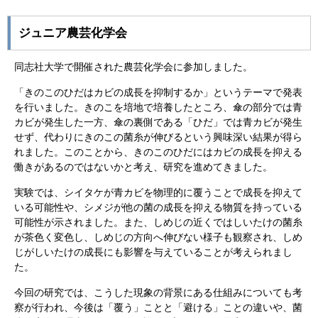
ジュニア農芸化学会
同志社大学で開催された農芸化学会に参加しました。
「きのこのひだはカビの成長を抑制するか」というテーマで発表
を行いました。きのこを培地で培養したところ、傘の部分では青
カビが発生した一方、傘の裏側である「ひだ」では青カビが発生
せず、代わりにきのこの菌糸が伸びるという興味深い結果が得ら
れました。このことから、きのこのひだにはカビの成長を抑える
働きがあるのではないかと考え、研究を進めてきました。
実験では、シイタケが青カビを物理的に覆うことで成長を抑えて
いる可能性や、シメジが他の菌の成長を抑える物質を持っている
可能性が示されました。また、しめじの近くではしいたけの菌糸
が茶色く変色し、しめじの方向へ伸びない様子も観察され、しめ
じがしいたけの成長にも影響を与えていることが考えられまし
た。
今回の研究では、こうした現象の背景にある仕組みについても考
察が行われ、今後は「覆う」ことと「避ける」ことの違いや、菌