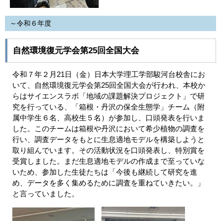
～令和６年度
自然環境復元学会第25回全国大会
令和７年２月21日（金）日本大学理工学部駿河台校舎にお
いて、自然環境復元学会第25回全国大会が行われ、本校か
らはサイエンスラボ「地域の課題解決プロジェクト」で研
究を行っている、「箱根・丹沢の保全生態学」チーム（附
属中学生６名、高校生５名）が参加し、口頭発表を行いま
した。このチームは箱根や丹沢において希少植物の調査を
行い、調査データをもとに生息適地モデルを構築しようと
取り組んでいます。その活動状況を口頭発表し、特別賞を
受賞しました。まだ生息適地モデルの作成まで至っていな
いため、参加した生徒たちは「今後も継続して研究を進
め、データを多く集めるために調査を重ねていきたい。」
と言っていました。