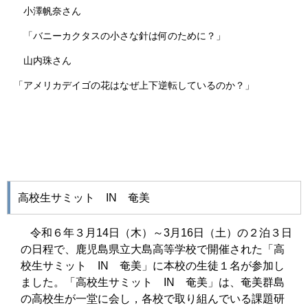
小澤帆奈さん
「バニーカクタスの小さな針は何のために？」
山内珠さん
「アメリカデイゴの花はなぜ上下逆転しているのか？」
高校生サミット
IN
奄美
令和６年３月
14
日（木）～
3
月
16
日（土）の２泊３日
の日程で、鹿児島県立大島高等学校で開催された「高
校生サミット
IN
奄美」に本校の生徒１名が参加し
ました。「高校生サミット
IN
奄美」は、奄美群島
の高校生が一堂に会し，各校で取り組んでいる課題研