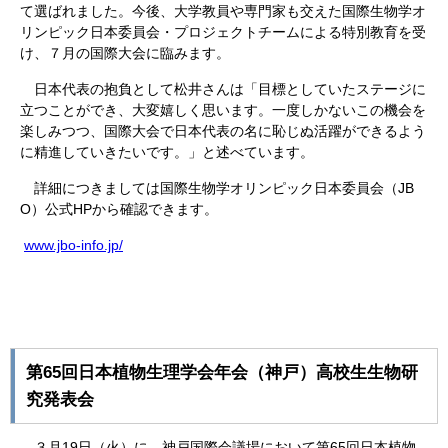
て選ばれました。今後、大学教員や専門家も交えた国際生物学オ
リンピック日本委員会・プロジェクトチームによる特別教育を受
け、７月の国際大会に臨みます。
日本代表の抱負として松井さんは「目標としていたステージに
立つことができ、大変嬉しく思います。一度しかないこの機会を
楽しみつつ、国際大会で日本代表の名に恥じぬ活躍ができるよう
に精進していきたいです。」と述べています。
詳細につきましては国際生物学オリンピック日本委員会（JB
O）公式HPから確認できます。
www.jbo-info.jp/
第
65
回日本植物生理学会年会（神戸）高校生生物研
究発表会
19
65
３月
日（火）に、神戸国際会議場において第
回日本植物