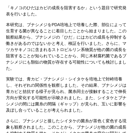
「キノコのひだはカビの成長を阻害するか」という題目で研究発
表を行いました。
本研究は、ブナシメジをPDA培地上で培養した際、部位によって
生育する菌が異なることに着目したことから始まりました。この
観察結果から、ブナシメジの「ひだ」にはカビの成長を抑制する
働きがあるのではないかと考え、検証を行いました。さらに、マ
ツカサキノコに含まれるストロビルリン系物質が他の菌の成長を
阻害することが知られていることから、同じ木材腐朽菌であるブ
ナシメジにも類似の物質が存在する可能性についても検討しまし
た。
実験では、青カビ・ブナシメジ・シイタケを培地上で対峙培養
し、それぞれの関係性を観察しました。その結果、ブナシメジは
青カビと拮抗する様子が見られ、菌糸同士が接触することで伸長
方向が変化する可能性が示唆されました。また、シイタケとブナ
シメジの間には菌糸の間隔（ギャップ）が見られ、互いに影響を
及ぼし合っていることが考えられました。
さらに、ブナシメジと接したシイタケの菌糸が茶色く変色する現
象も観察されました。このことから、ブナシメジが他の菌の成長