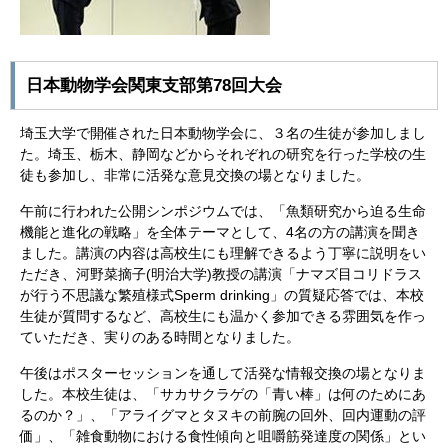
日本動物学会関東支部第78回大会
埼玉大学で開催された日本動物学会に、３名の生徒が参加しまし
た。埼玉、栃木、静岡などからそれぞれの研究を行った学校の生
徒も参加し、非常に活発な意見交換の場となりました。
午前に行われた公開シンポジウムでは、「魚類研究から迫る生命
機能と進化の戦略」を全体テーマとして、4名の方の講演を聞き
ました。講演の内容は高校生にも理解できるよう丁寧に説明をい
ただき、河野菜摘子(明治大学)教授の講演「ナマズ目コリドラス
が行う不思議な繁殖様式Sperm drinking」の質疑応答では、本校
生徒が質問するなど、高校生にも温かく参加できる雰囲気を作っ
ていただき、実りのある時間となりました。
午後はポスターセッションを通して活発な情報交換の場となりま
した。本校生徒は、「サカサクラゲの「青い棒」は何のためにあ
るのか？」、「アライグマとタヌキの前腕の回外、回内運動の評
価」、「雑食動物における食性傾向と咀嚼筋発達度の関係」とい