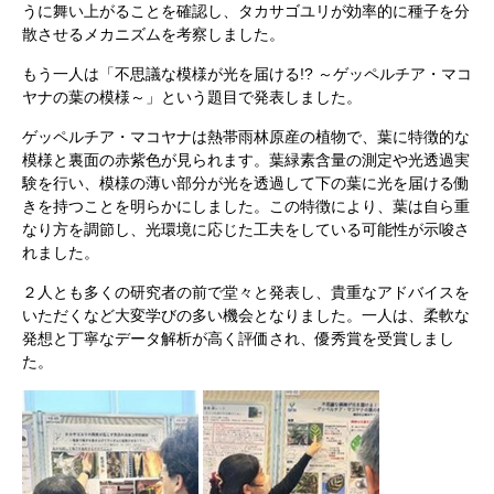
うに舞い上がることを確認し、タカサゴユリが効率的に種子を分
散させるメカニズムを考察しました。
もう一人は「不思議な模様が光を届ける!? ～ゲッペルチア・マコ
ヤナの葉の模様～」という題目で発表しました。
ゲッペルチア・マコヤナは熱帯雨林原産の植物で、葉に特徴的な
模様と裏面の赤紫色が見られます。葉緑素含量の測定や光透過実
験を行い、模様の薄い部分が光を透過して下の葉に光を届ける働
きを持つことを明らかにしました。この特徴により、葉は自ら重
なり方を調節し、光環境に応じた工夫をしている可能性が示唆さ
れました。
２人とも多くの研究者の前で堂々と発表し、貴重なアドバイスを
いただくなど大変学びの多い機会となりました。一人は、柔軟な
発想と丁寧なデータ解析が高く評価され、優秀賞を受賞しまし
た。