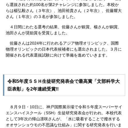
ら選抜された約100名が第2チャレンジに参加しました。本校か
らは楊弘毅さん（３年次）、池田裕貴さん（２年次）、佐藤耀大
さん（１年次）の３名が参加しました。
４日間にわたる選考の結果、佐藤さんが銀賞、楊さんが銅賞、
池田さんが奨励賞を受賞しました。
佐藤さんは2024年に行われるアジア物理オリンピック、国際
物理オリンピックの日本代表候補者にも選出されました。３月に
開催される代表選抜試験に向けて準備を進めていきます。
令和
5
年度ＳＳＨ生徒研究発表会で最高賞「文部科学大
臣表彰」を
2
年連続受賞
!!
８月９日・
10
日に、神戸国際展示場で令和５年度スーパーサイ
エンスハイスクール（
SSH
）生徒研究発表会が行われ、本校代表
として
3
年次の帰山凛咲さんが、「水に吸着することで撥水する
オオサンショウモの不思議な仕組み」に関する研究発表を行いま