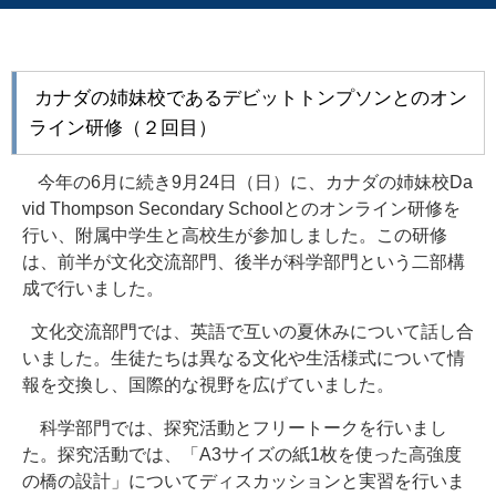
カナダの姉妹校であるデビットトンプソンとのオン
ライン研修（２回目）
今年の
6
月に続き
9
月
24
日（日）に、カナダの姉妹校
Da
vid Thompson Secondary School
とのオンライン研修を
行い、附属中学生と高校生が参加しました。この研修
は、前半が文化交流部門、後半が科学部門という二部構
成で行いました。
文化交流部門では、英語で互いの夏休みについて話し合
いました
。生徒たちは異なる文化や生活様式について情
報を交換し、国際的な視野を広げていました。
科学部門では、探究活動とフリートークを行いまし
た。探究活動では、「
A3
サイズの紙
1
枚を使った高強度
の橋の設計」についてディスカッションと実習を行いま