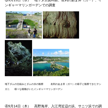
③
9
月
13
日（水） 地下ダム資料館、友利のあま井（ガー）、イ
ンギャーマリンガーデンでの調査
地下ダムの仕組みとダムの水の観察
友利のあま井（ガー）の様子と観察できたヤシ
ガニ
様々な植物がいたインギャーマリンガーデン
④
9
月
14
日（木） 高野海岸、入江湾近辺の浜、サニツ浜での調