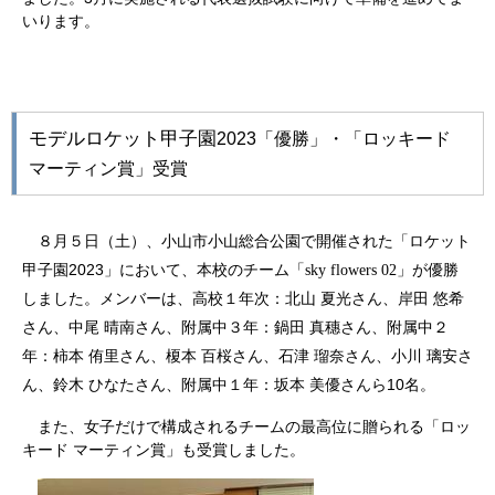
いります。
モデルロケット甲子園
2023
「優勝」・「ロッキード
マーティン賞」受賞
８月５日（土）、小山市小山総合公園で開催された「ロケット
2023
甲子園
」において、本校のチーム「
sky flowers 02
」が
優勝
しました。メンバーは、高校１年次：北山 夏光さん、岸田 悠希
さん、中尾 晴南さん、附属中３年：鍋田 真穗さん、附属中２
年：柿本 侑里さん、榎本 百桜さん、石津 瑠奈さん、小川 璃安さ
10
ん、鈴木 ひなたさん、附属中１年：坂本 美優さんら
名。
また、女子だけで構成されるチームの最高位に贈られる「ロッ
キード マーティン賞」も受賞しました。