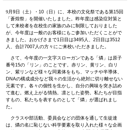
9
月
9
日（土）・
10
（日）に、本校の文化祭である第
15
回
「蒼煌祭」を開催いたしました。昨年度は感染症対策と
して来校者を在校生の家族のみに制限しておりました
が、今年度は一般のお客様にもご参加いただくことがで
きました。おかげさまで
1
日目は
3495
人、
2
日目は
3512
人、合計
7007
人の方々にご来校いただきました。
さて、今年度の一文字スローガンである「燐」は原子
番号
15
の「リン」のことです。赤リン、黄リン、白リ
ン、紫リンなど様々な同素体をもち、マッチや半導体、
DNA
の構成成分など我々の生活から絶対に切り離せない
元素です。各々の個性を生かし、自分の興味を突き詰め
て進む。燃え上がる情熱。凛とした姿勢。私たちが目指
すもの、私たちを表すものとして「燐」が選ばれまし
た。
クラスや部活動、委員会などの団体を通して生徒達
は、燐の名に恥じない科学要素を取り入れた様々な企画