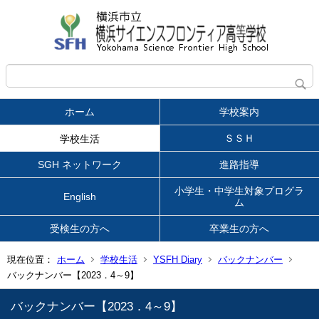
ホーム
学校案内
ＳＳＨ
学校生活
SGH ネットワーク
進路指導
小学生・中学生対象プログラ
English
ム
受検生の方へ
卒業生の方へ
現在位置：
ホーム
学校生活
YSFH Diary
バックナンバー
バックナンバー【2023．4～9】
バックナンバー【2023．4～9】