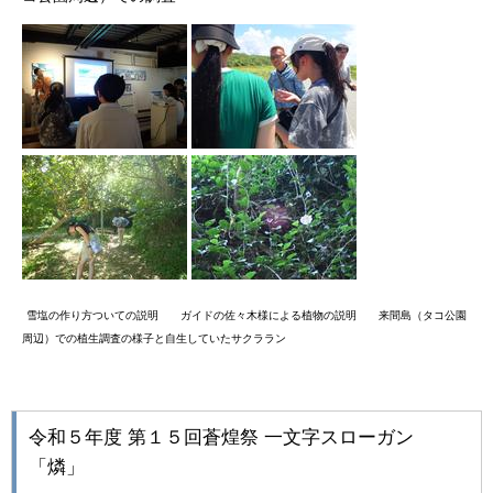
雪塩の作り方ついての説明 ガイドの佐々木様による植物の説明 来間島（タコ公園
周辺）での植生調査の様子と自生していたサクララン
令和５年度 第１５回蒼煌祭 一文字スローガン
「燐」