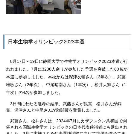
日本生物学オリンピック2023本選
8
月
17
日～
19
日に静岡大学で生物学オリンピック
2023
本選が行
われました。
7
月に
3200
人余りが参加した予選を突破した
80
名が
本選に参加しました。本校からは深津友輔さん（
3
年次）、武藤
唯歌さん（
2
年次）、中尾晴南さん（
1
年次）、松井大輝さん（
1
年次）の
4
名が参加しました。
3
日間にわたる選考の結果、武藤さんが銀賞、松井さんが銅
賞、深津さんと中尾さんが敢闘賞を受賞しました。
武藤さん、松井さんは、
2024
年
7
月にカザフスタン共和国で開
催される国際生物学オリンピックの日本代表候補者にも選出され
ました。
3
月に実施される代表選抜試験に向けて準備を進めてま