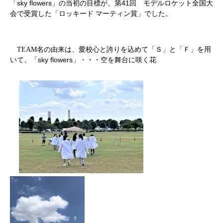
sky flowers
41
「
」の当初の目標が、第
回 モデルロケット全国大
会で受賞した「ロッキード マーティン賞」でした。
TEAM
名の由来は、愛校心と誇りを込めて「Ｓ」と「Ｆ」を用
sky flowers
いて、「
」・・・空を舞台に咲く花