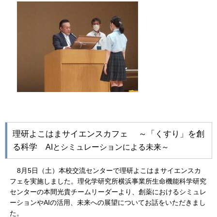
理研よこはまサイエンスカフェ ～「くすり」を創
る科学
AI
とシミュレーションによる未来～
8
月
5
日（土）本校交流センターで理研よこはまサイエンスカ
フェを実施しました。理化学研究所横浜事業所生命機能科学研究
センターの本間光貴チームリーダーより、創薬におけるシミュレ
ーションや
AI
の活用、未来への展望についてお話をいただきまし
た。