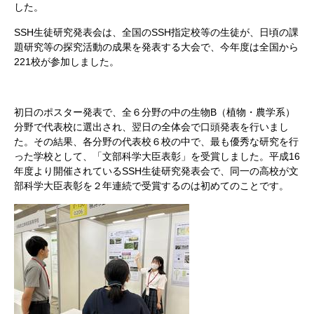
した。
SSH
生徒研究発表会は、全国の
SSH
指定校等の生徒が、日頃の課
題研究等の探究活動の成果を発表する大会で、今年度は全国から
221
校が参加しました。
初日のポスター発表で、全６分野の中の生物
B
（植物・農学系）
分野で代表校に選出され、翌日の全体会で口頭発表を行いまし
た。その結果、各分野の代表校６校の中で、最も優秀な研究を行
った学校として、「文部科学大臣表彰」を受賞しました。平成
16
年度より開催されている
SSH
生徒研究発表会で、同一の高校が文
部科学大臣表彰を２年連続で受賞するのは初めてのことです。