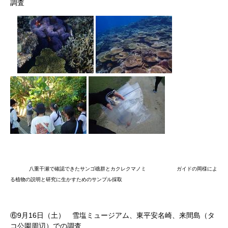
調査
八重干瀬で確認できたサンゴ礁群とカクレクマノミ ガイドの岡様によ
る植物の説明と研究に生かすためのサンプル採取
⑥
9
月
16
日（土） 雪塩ミュージアム、東平安名崎、来間島（タ
コ公園周辺）での調査