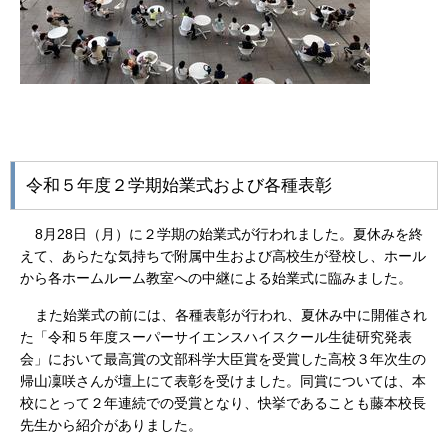
令和５年度２学期始業式および各種表彰
8
月28日（月）に２学期の始業式が行われました。夏休みを終
えて、あらたな気持ちで附属中生および高校生が登校し、ホール
から各ホームルーム教室への中継による始業式に臨みました。
また始業式の前には、各種表彰が行われ、夏休み中に開催され
た「令和５年度スーパーサイエンスハイスクール生徒研究発表
会」において最高賞の文部科学大臣賞を受賞した高校３年次生の
帰山凜咲さんが壇上にて表彰を受けました。同賞については、本
校にとって２年連続での受賞となり、快挙であることも藤本校長
先生から紹介がありました。