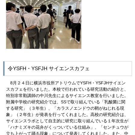
令YSFH・
YSFJH
サイエンスカフェ
8
月２４日に横浜市役所アトリウムで
YSFH
・
YSFJH
サイエン
スカフェを行いました。本校で行われている研究活動の紹介と、
特別非常勤講師の中川先生によるサイエンス教室を行いました。
附属中学校の研究紹介では、
SS
で取り組んでいる「乳酸菌に関
する研究」（３年生）、「カラスノエンドウの鞘がねじれる現
象」（２年生）が発表を行ってくれました。高校の研究紹介は、
サイエンスラボとして自主的に研究に取り組んでいる１年次生が
「ハナミズキの花弁がくっついている仕組み」、「センチュウが
立ち上がって踊る現象」について発表してくれました。また、中