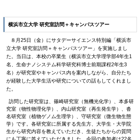
横浜市立大学 研究室訪問＋キャンパスツアー
８月
25
日（金）にサタデーサイエンス特別編「横浜市
立大学 研究室訪問＋キャンパスツアー」を実施しまし
た。当日は、本校の卒業生（横浜市立大学理学部
4
年生
1
名、生命ナノシステム科学研究科博士前期課程
2
年生
3
名）が研究室やキャンパス内を案内しながら、自分たち
が経験した大学生活や研究についての話もしてくれまし
た。
訪問した研究室は、篠崎研究室（無機光化学）、本多研
究室（物性物理化学）、内山研究室（再生発生学）、沓
名研究室（植物ゲノム生理学）、守研究室（微生物生態
学）です。各研究室に所属する先生方、大学生・大学院
生から研究内容を教えていただき、生徒たちからの質問
にも丁寧に答えていただきました。今回の参加者は
22
名