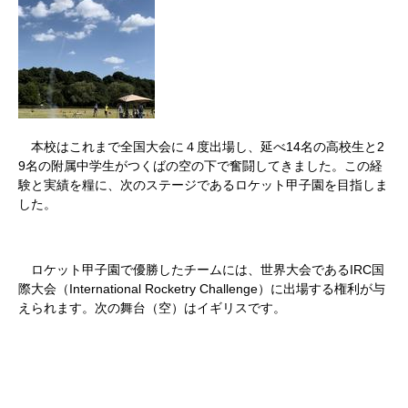
14
2
本校はこれまで全国大会に４度出場し、延べ
名の高校生と
9
名の附属中学生がつくばの空の下で奮闘してきました。この経
験と実績を糧に、次のステージであるロケット甲子園を目指しま
した。
IRC
ロケット甲子園で優勝したチームには、世界大会である
国
International Rocketry Challenge
際大会（
）に出場する権利が与
えられます。次の舞台（空）はイギリスです。