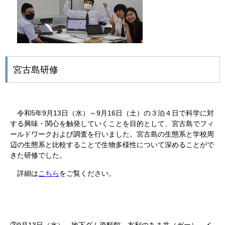
宮古島研修
令和
5
年
9
月
13
日（水）～
9
月
16
日（土）の３泊４日で科学に対
する興味・関心を触発していくことを目的として、宮古島でフィ
ールドワークおよび調査を行いました。宮古島の生態系と学校周
辺の生態系と比較することで生物多様性について深めることがで
きた研修でした。
詳細は
こちら
をご覧ください。