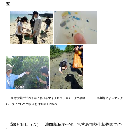
査
高野漁港付近の海岸におけるマイクロプラスチックの調査 春川様によるマング
ルーブについての説明と付近の土の採取
⑤
9
月
15
日（金） 池間島海洋生物、宮古島市熱帯植物園での