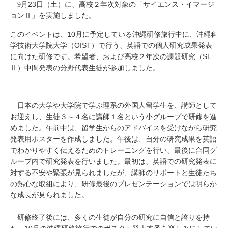
23
9
月
日（土）に、高校２年次対象の「サイエンス・イマージ
ョン
Ⅱ
」を実施しました。
10
このイベントは、
月に予定している沖縄研修旅行中に、沖縄科
OIST
学技術大学院大学（
）で行う、英語での個人研究成果発表
SL
に向けた研修です。希望者、および高校２年次の課題研究（
Ⅱ）中間発表の分野代表生徒が参加しました。
日本の大学や大学院で学ぶ理系の外国人留学生を、講師として
お迎えし、生徒３～４名に講師１名という小グループで研修を進
めました。午前中は、留学生からのアドバイスを受けながら研究
発表用ポスターを作成しました。午後は、自分の研究成果を英語
でわかりやすく伝えるためのトレーニングを行い、最後に合同グ
ループ内で研究発表を行いました。最初は、英語での研究発表に
対する不安や緊張が見られましたが、講師のサポートと生徒たち
の熱心な取組により、研修最後のプレゼンテーションでは明らか
な成長が見られました。
研修終了後には、多くの生徒が自分の研究に自信と誇りを持