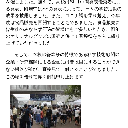
を催しました。加えて、高校は
SL
Ⅱ中間発表優秀者によ
る発表、附属中は
SS
の発表によって、日々の学習活動の
成果を披露しました。また、コロナ禍を乗り越え、今年
度は食品販売を再開することもできました。食品販売に
は生徒のみならず
PTA
の皆様にもご参加いただき、例年
のオリジナルグッズの販売と併せて蒼煌祭をさらに盛り
上げていただきました。
そして、本校の蒼煌祭の特徴である科学技術顧問の
企業・研究機関による企画には普段目にすることができ
ない機器が並び、直接見て、触れることができました。
この場を借りて厚く御礼申し上げます。