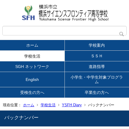
ホーム
学校案内
ＳＳＨ
学校生活
SGH ネットワーク
進路指導
小学生・中学生対象プログラ
English
ム
受検生の方へ
卒業生の方へ
現在位置：
ホーム
学校生活
YSFH Diary
バックナンバー
バックナンバー