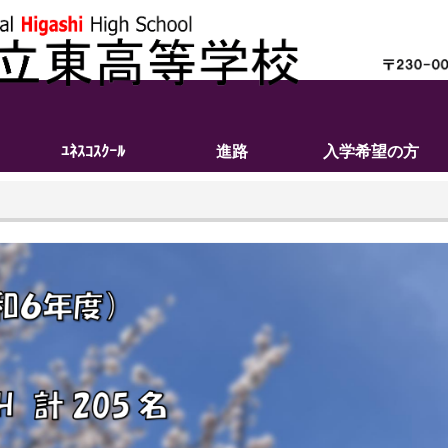
ﾕﾈｽｺｽｸｰﾙ
進路
入学希望の方