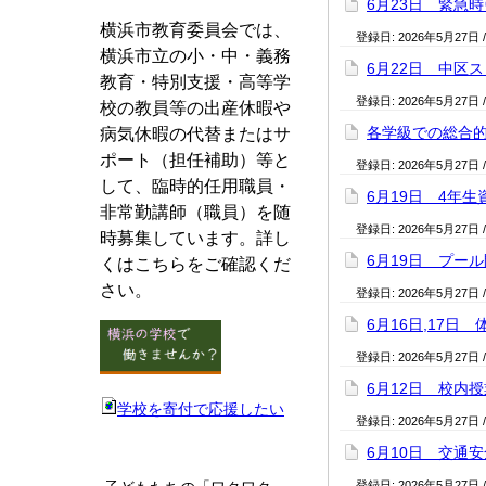
6月23日 緊急
横浜市教育委員会では、
登録日:
2026年5月27日
横浜市立の小・中・義務
6月22日 中区
教育・特別支援・高等学
登録日:
2026年5月27日
校の教員等の出産休暇や
各学級での総合
病気休暇の代替またはサ
ポート（担任補助）等と
登録日:
2026年5月27日
して、臨時的任用職員・
6月19日 4年
非常勤講師（職員）を随
登録日:
2026年5月27日
時募集しています。詳し
6月19日 プー
くはこちらをご確認くだ
さい。
登録日:
2026年5月27日
6月16日,17日
登録日:
2026年5月27日
6月12日 校内
学校を寄付で応援したい
登録日:
2026年5月27日
6月10日 交通
登録日:
2026年5月27日