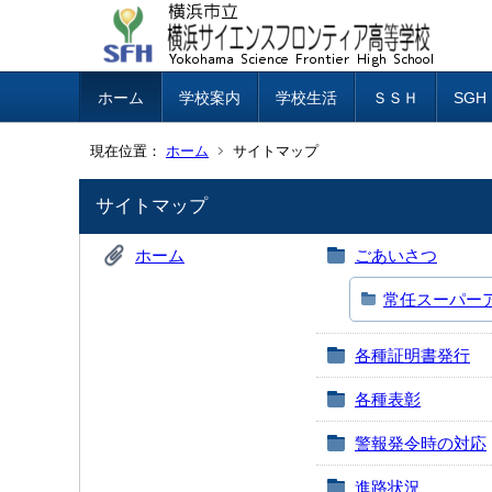
ホーム
学校案内
学校生活
ＳＳＨ
SG
現在位置：
ホーム
サイトマップ
サイトマップ
ホーム
ごあいさつ
常任スーパー
各種証明書発行
各種表彰
警報発令時の対応
進路状況