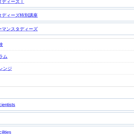
タディーズⅠ
タディーズ特別講座
ーマンスタディーズ
験
ラム
レンジ
ientists
ilities