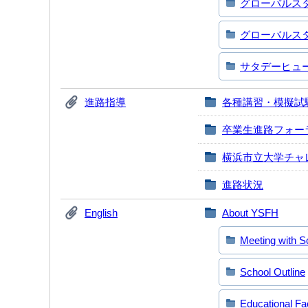
グローバルス
グローバルス
サタデーヒュ
進路指導
各種講習・模擬試
卒業生進路フォー
横浜市立大学チャ
進路状況
English
About YSFH
Meeting with Sc
School Outline
Educational Fac