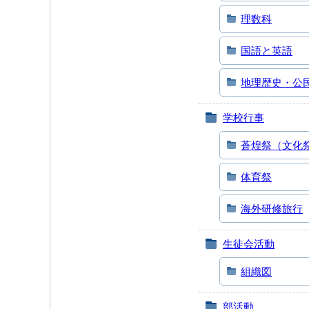
理数科
国語と英語
地理歴史・公
学校行事
蒼煌祭（文化
体育祭
海外研修旅行
生徒会活動
組織図
部活動