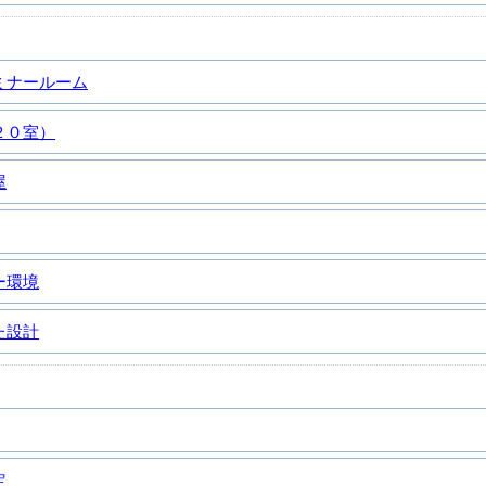
ミナールーム
２０室）
屋
ー環境
た設計
定