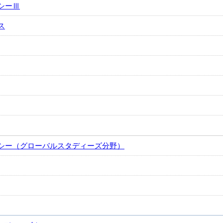
シーⅢ
ス
シー（グローバルスタディーズ分野）