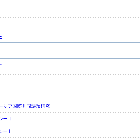
ー
ー
ーシア国際共同課題研究
シーⅠ
シーⅡ