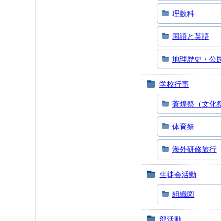
理数科
国語と英語
地理歴史・公
学校行事
蒼煌祭（文化
体育祭
海外研修旅行
生徒会活動
組織図
部活動