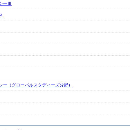
シーⅢ
ス
シー（グローバルスタディーズ分野）