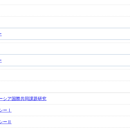
ー
ー
ーシア国際共同課題研究
シーⅠ
シーⅡ