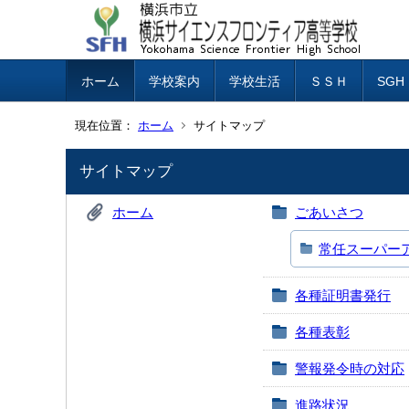
ホーム
学校案内
学校生活
ＳＳＨ
SG
現在位置：
ホーム
サイトマップ
サイトマップ
ホーム
ごあいさつ
常任スーパー
各種証明書発行
各種表彰
警報発令時の対応
進路状況