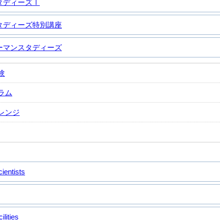
タディーズⅠ
タディーズ特別講座
ーマンスタディーズ
験
ラム
レンジ
ientists
ilities