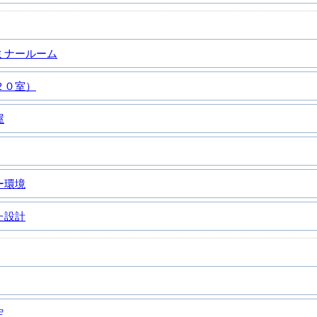
ミナールーム
２０室）
屋
ー環境
た設計
定