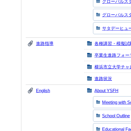
グローバルス
グローバルス
サタデーヒュ
進路指導
各種講習・模擬試
卒業生進路フォー
横浜市立大学チャ
進路状況
English
About YSFH
Meeting with Sc
School Outline
Educational Fac